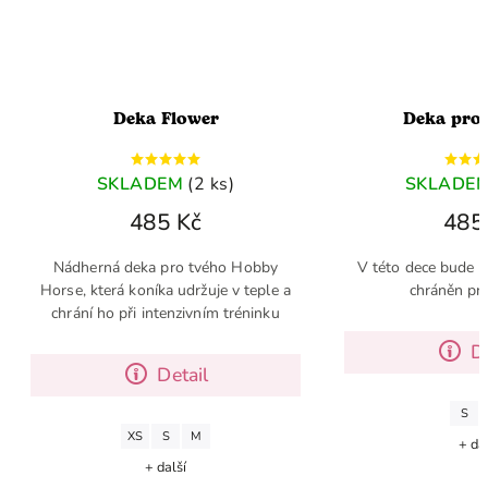
a Flower
Deka proti hmyzu
DEM
(2 ks)
SKLADEM
(>5 ks)
85 Kč
485 Kč
a pro tvého Hobby
V této dece bude tvůj Hobby Horse
íka udržuje v teple a
chráněn proti hmyzu
intenzivním tréninku
Detail
Detail
S
M
S
M
+ další
+ další