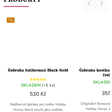
PRODUKTY
Previous
Next
ovaná Black Gold
Čabraka kostka červená (fleece)
(vel. M)
SKLADEM
(>5 ks)
DEM
(>5 ks)
355 Kč
30 Kč
Originální fleecová čabraka pro tvého
ka pro tvého Hobby
Hobby Horse, která slouží jako
slouží jako ozdoba