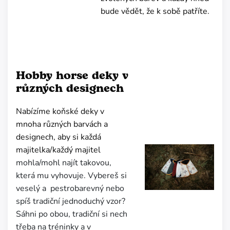
bude vědět, že k sobě patříte.
Hobby horse deky v
různých designech
Nabízíme koňské deky v
mnoha různých barvách a
designech, aby si každá
majitelka/každý majitel
mohla/mohl najít takovou,
která mu vyhovuje. Vybereš si
veselý a pestrobarevný nebo
spíš tradiční jednoduchý vzor?
Sáhni po obou, tradiční si nech
třeba na tréninky a v