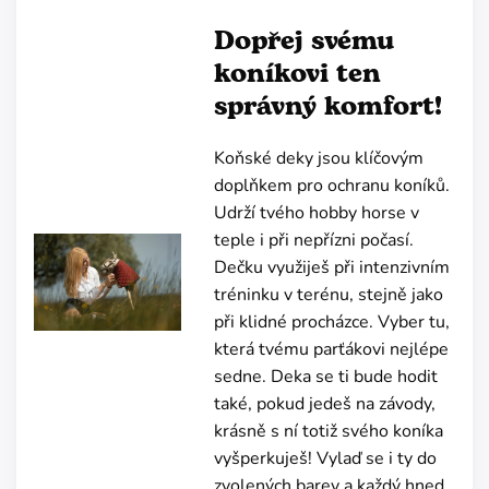
Dopřej svému
koníkovi ten
správný komfort!
Koňské deky jsou klíčovým
doplňkem pro ochranu koníků.
Udrží tvého hobby horse v
teple i při nepřízni počasí.
Dečku využiješ při intenzivním
tréninku v terénu, stejně jako
při klidné procházce. Vyber tu,
která tvému parťákovi nejlépe
sedne. Deka se ti bude hodit
také, pokud jedeš na závody,
krásně s ní totiž svého koníka
vyšperkuješ! Vylaď se i ty do
zvolených barev a každý hned