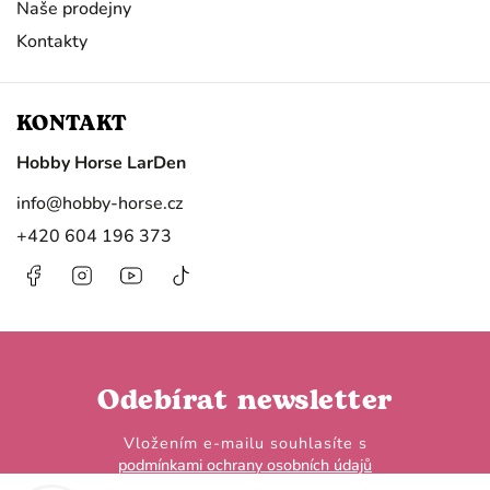
Naše prodejny
Kontakty
KONTAKT
Hobby Horse LarDen
info
@
hobby-horse.cz
+420 604 196 373
Facebook
Instagram
https://www.youtube.com/@HobbyHorseL
@hobby.horse.larden?
is_from_webapp=1&sender_device=
Odebírat newsletter
Vložením e-mailu souhlasíte s
podmínkami ochrany osobních údajů