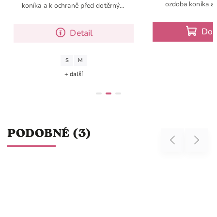
ozdoba koníka a k ochraně před
raně před dotěrným
dotěrným hmyzem a muškami.
 a muškami
Do košíku
Detail
S
M
 další
PODOBNÉ (3)
Previous
Next