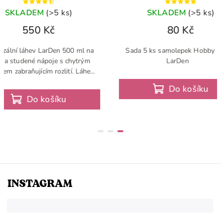
EM
(>5 ks)
SKLADEM
(>5 ks)
0 Kč
80 Kč
ev LarDen 500 ml na
Sada 5 ks samolepek Hobby Horse
é nápoje s chytrým
LarDen
jícím rozlití. Láhev
voustěnné nerezové
Do košíku
řena poutkem pro
o košíku
nější...
INSTAGRAM