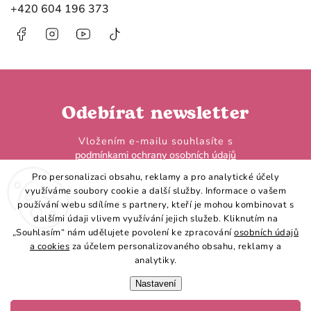
+420 604 196 373
Facebook
Instagram
https://www.youtube.com/@HobbyHorseL
@hobby.horse.larden?
is_from_webapp=1&sender_device=
Odebírat newsletter
Vložením e-mailu souhlasíte s
podmínkami ochrany osobních údajů
Pro personalizaci obsahu, reklamy a pro analytické účely
využíváme soubory cookie a další služby. Informace o vašem
používání webu sdílíme s partnery, kteří je mohou kombinovat s
dalšími údaji vlivem využívání jejich služeb. Kliknutím na
„Souhlasím“ nám udělujete povolení ke zpracování
osobních údajů
Přihlásit se
a cookies
za účelem personalizovaného obsahu, reklamy a
analytiky.
Nastavení