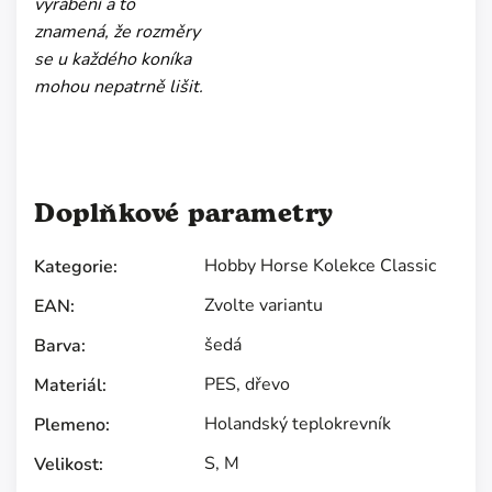
vyrábění a to
znamená, že rozměry
se u každého koníka
mohou nepatrně lišit.
Doplňkové parametry
Hobby Horse Kolekce Classic
Kategorie
:
Zvolte variantu
EAN
:
šedá
Barva
:
PES, dřevo
Materiál
:
Holandský teplokrevník
Plemeno
:
S
,
M
Velikost
: