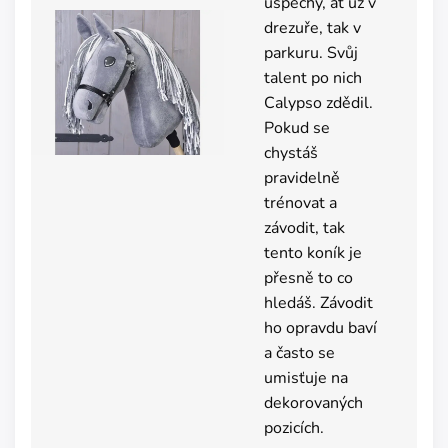
úspěchy, ať už v
drezuře, tak v
parkuru. Svůj
talent po nich
Calypso zdědil.
Pokud se
chystáš
pravidelně
trénovat a
závodit, tak
tento koník je
přesně to co
hledáš. Závodit
ho opravdu baví
a často se
umisťuje na
dekorovaných
pozicích.