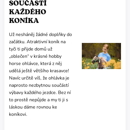
SOUČÁSTÍ
KAŽDÉHO
KONÍKA
Už nesháněj žádné doplňky do
začátku. Atraktivní koník na
tyči ti přijde domů už
„oblečen“ v krásné hobby
horse ohlávce, která z něj
udělá ještě většího krasavce!
Navíc určitě víš, že ohlávka je
naprosto nezbytnou součástí
výbavy každého jezdce. Bez ní
to prostě nepůjde a my ti ji s
láskou dáme rovnou ke
koníkovi.