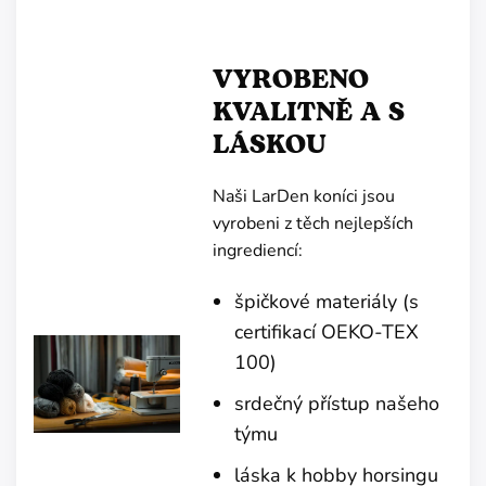
VYROBENO
KVALITNĚ A S
LÁSKOU
Naši LarDen koníci jsou
vyrobeni z těch nejlepších
ingrediencí:
špičkové materiály (s
certifikací OEKO-TEX
100)
srdečný přístup našeho
týmu
láska k hobby horsingu