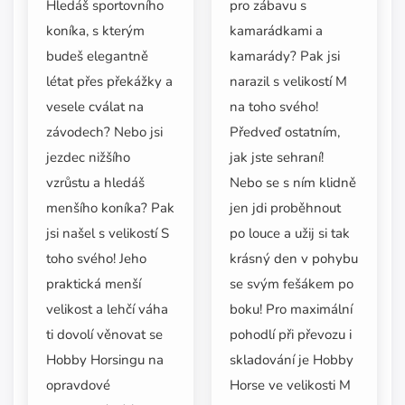
pro zábavu s
Hledáš sportovního
kamarádkami a
koníka, s kterým
kamarády? Pak jsi
budeš elegantně
narazil s velikostí M
létat přes překážky a
na toho svého!
vesele cválat na
Předveď ostatním,
závodech? Nebo jsi
jak jste sehraní!
jezdec nižšího
Nebo se s ním klidně
vzrůstu a hledáš
jen jdi proběhnout
menšího koníka? Pak
po louce a užij si tak
jsi našel s velikostí S
krásný den v pohybu
toho svého! Jeho
se svým fešákem po
praktická menší
boku! Pro maximální
velikost a lehčí váha
pohodlí při převozu i
ti dovolí věnovat se
skladování je Hobby
Hobby Horsingu na
Horse ve velikosti M
opravdové