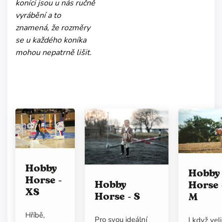
koníci jsou u nás ručně
vyrábění a to
znamená, že rozměry
se u každého koníka
mohou nepatrně lišit.
Hobby
Hobby
Horse -
Hobby
Horse 
XS
Horse - S
M
Hříbě,
Pro svou ideální
I když vel