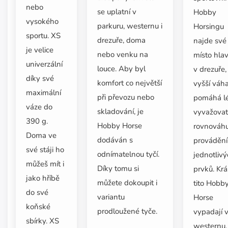
nebo
se uplatní v
Hobby
vysokého
parkuru, westernu i
Horsingu
sportu. XS
drezuře, doma
najde své
je velice
nebo venku na
místo hla
univerzální
louce. Aby byl
v drezuře,
díky své
komfort co největší
vyšší váh
maximální
při převozu nebo
pomáhá l
váze do
skladování, je
vyvažovat
390 g.
Hobby Horse
rovnováhu
Doma ve
dodáván s
provádění
své stáji ho
odnímatelnou tyčí.
jednotliv
můžeš mít i
Díky tomu si
prvků. Kr
jako hříbě
můžete dokoupit i
tito Hobb
do své
variantu
Horse
koňské
prodloužené tyče.
vypadají 
sbírky. XS
westernu.