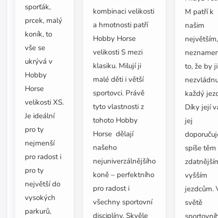
sporťák,
kombinaci velikosti
M patří k
prcek, malý
a hmotnosti patří
našim
koník, to
Hobby Horse
největším,
vše se
velikosti S mezi
nezname
ukrývá v
klasiku. Milují ji
to, že by ji
Hobby
malé děti i větší
nezvládnu
Horse
sportovci. Právě
každý jez
velikosti XS.
tyto vlastnosti z
Díky její 
Je ideální
tohoto Hobby
jej
pro ty
Horse dělají
doporuču
nejmenší
našeho
spíše těm
pro radost i
nejuniverzálnějšího
zdatnější
pro ty
koně – perfektního
vyšším
největší do
pro radost i
jezdcům. 
vysokých
všechny sportovní
světě
parkurů,
disciplíny. Skvěle
sportovní