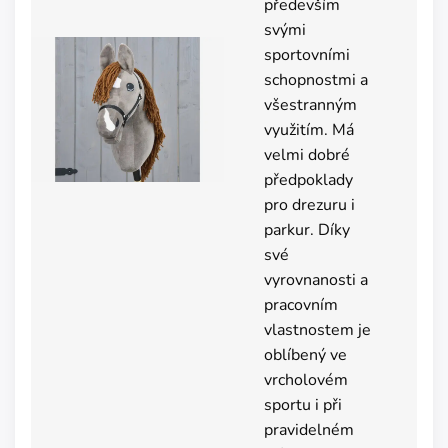
především
svými
sportovními
schopnostmi a
všestranným
využitím. Má
velmi dobré
předpoklady
pro drezuru i
parkur. Díky
své
vyrovnanosti a
pracovním
vlastnostem je
oblíbený ve
vrcholovém
sportu i při
pravidelném