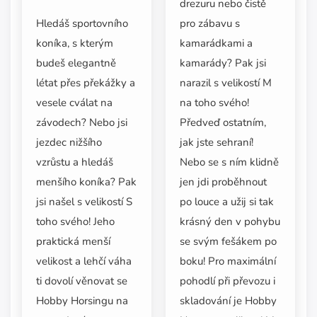
drezuru nebo čistě
pro zábavu s
Hledáš sportovního
kamarádkami a
koníka, s kterým
kamarády? Pak jsi
budeš elegantně
narazil s velikostí M
létat přes překážky a
na toho svého!
vesele cválat na
Předveď ostatním,
závodech? Nebo jsi
jak jste sehraní!
jezdec nižšího
Nebo se s ním klidně
vzrůstu a hledáš
jen jdi proběhnout
menšího koníka? Pak
po louce a užij si tak
jsi našel s velikostí S
krásný den v pohybu
toho svého! Jeho
se svým fešákem po
praktická menší
boku! Pro maximální
velikost a lehčí váha
pohodlí při převozu i
ti dovolí věnovat se
skladování je Hobby
Hobby Horsingu na