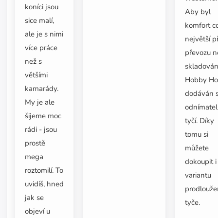
koníci jsou
Aby byl
sice malí,
komfort c
ale je s nimi
největší př
více práce
převozu 
než s
skladování
většími
Hobby Ho
kamarády.
dodáván 
My je ale
odnímate
šijeme moc
tyčí. Díky
rádi - jsou
tomu si
prostě
můžete
mega
dokoupit i
roztomilí. To
variantu
uvidíš, hned
prodlouže
jak se
tyče.
objeví u