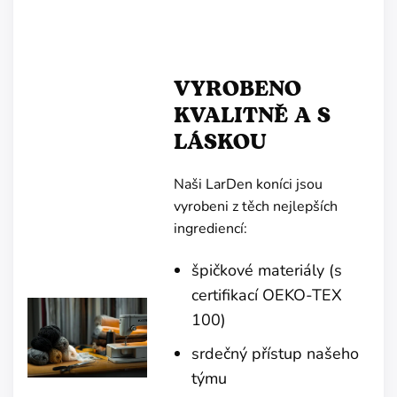
VYROBENO
KVALITNĚ A S
LÁSKOU
Naši LarDen koníci jsou
vyrobeni z těch nejlepších
ingrediencí:
špičkové materiály (s
certifikací OEKO-TEX
100)
srdečný přístup našeho
týmu