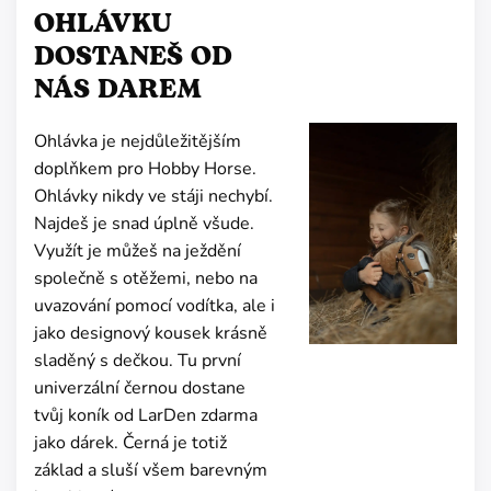
OHLÁVKU
DOSTANEŠ OD
NÁS DAREM
Ohlávka je nejdůležitějším
doplňkem pro Hobby Horse.
Ohlávky nikdy ve stáji nechybí.
Najdeš je snad úplně všude.
Využít je můžeš na ježdění
společně s otěžemi, nebo na
uvazování pomocí vodítka, ale i
jako designový kousek krásně
sladěný s dečkou. Tu první
univerzální černou dostane
tvůj koník od LarDen zdarma
jako dárek. Černá je totiž
základ a sluší všem barevným