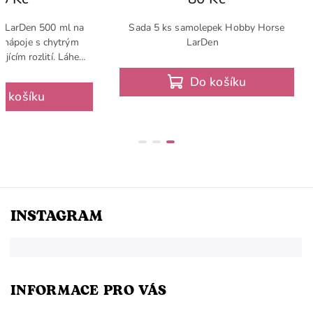
ev LarDen 500 ml na
Sada 5 ks samolepek Hobby Horse
é nápoje s chytrým
LarDen
jícím rozlití. Láhev
voustěnné nerezové
Do košíku
řena poutkem pro
o košíku
nější...
INSTAGRAM
INFORMACE PRO VÁS