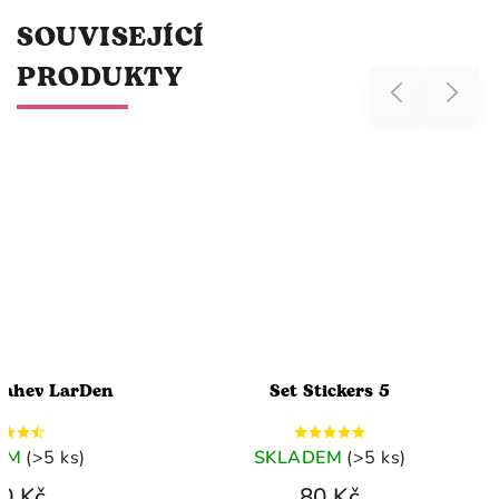
SOUVISEJÍCÍ
PRODUKTY
Previous
Next
lahev LarDen
Set Stickers 5
EM
(>5 ks)
SKLADEM
(>5 ks)
0 Kč
80 Kč