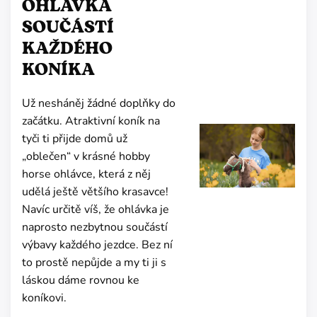
OHLÁVKA
SOUČÁSTÍ
KAŽDÉHO
KONÍKA
Už nesháněj žádné doplňky do
začátku. Atraktivní koník na
tyči ti přijde domů už
„oblečen“ v krásné hobby
horse ohlávce, která z něj
udělá ještě většího krasavce!
Navíc určitě víš, že ohlávka je
naprosto nezbytnou součástí
výbavy každého jezdce. Bez ní
to prostě nepůjde a my ti ji s
láskou dáme rovnou ke
koníkovi.