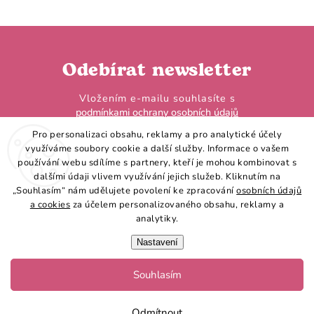
is_from_webapp=1&sender_device=
Odebírat newsletter
Vložením e-mailu souhlasíte s
podmínkami ochrany osobních údajů
Pro personalizaci obsahu, reklamy a pro analytické účely
využíváme soubory cookie a další služby. Informace o vašem
používání webu sdílíme s partnery, kteří je mohou kombinovat s
dalšími údaji vlivem využívání jejich služeb. Kliknutím na
„Souhlasím“ nám udělujete povolení ke zpracování
osobních údajů
Přihlásit se
a cookies
za účelem personalizovaného obsahu, reklamy a
analytiky.
Nastavení
Souhlasím
Copyright 2026
Hobby Horse LarDen
. Všechna práva vyhrazena.
Vytvořil Shoptet
Odmítnout