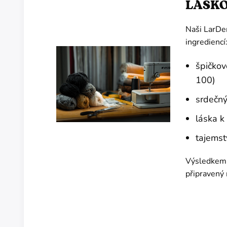
LÁSK
Naši LarDen
ingrediencí
špičkov
100)
srdečný
láska k
tajemst
Výsledkem j
připravený 