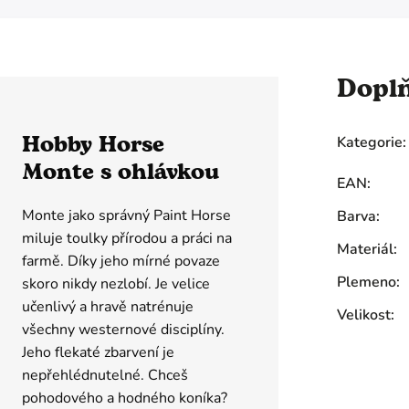
Dopl
Hobby Horse
Kategorie
:
Monte s ohlávkou
EAN
:
Monte jako správný Paint Horse
Barva
:
miluje toulky přírodou a práci na
Materiál
:
farmě. Díky jeho mírné povaze
Plemeno
:
skoro nikdy nezlobí. Je velice
učenlivý a hravě natrénuje
Velikost
:
všechny westernové disciplíny.
Jeho flekaté zbarvení je
nepřehlédnutelné. Chceš
pohodového a hodného koníka?