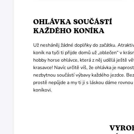
OHLÁVKA SOUČÁSTÍ
KAŽDÉHO KONÍKA
Už nesháněj žádné doplňky do začátku. Atrakti
koník na tyči ti přijde domů už „oblečen“ v krás
hobby horse ohlávce, která z něj udělá ještě vě
krasavce! Navíc určitě víš, že ohlávka je napros
nezbytnou součástí výbavy každého jezdce. Bez
prostě nepůjde a my ti ji s láskou dáme rovnou
koníkovi.
VYROB