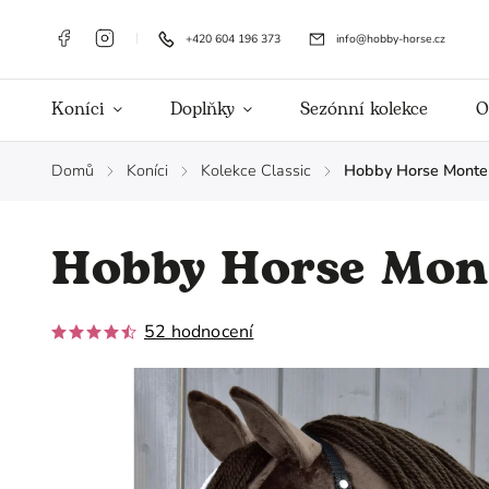
+420 604 196 373
info@hobby-horse.cz
Koníci
Doplňky
Sezónní kolekce
O
Domů
Koníci
Kolekce Classic
Hobby Horse Monte 
/
/
/
Hobby Horse Mont
52 hodnocení