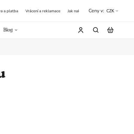
Ceny v:
a a platba
Vrácení a reklamace
Jak nakupovat
Obchodní podmínk
CZK
Blog
Hodnocení obchodu
u