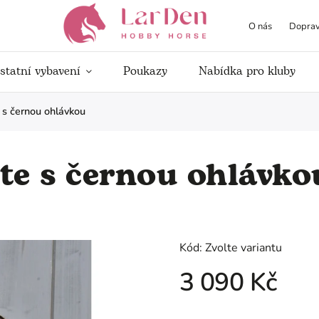
O nás
Doprav
statní vybavení
Poukazy
Nabídka pro kluby
s černou ohlávkou
e s černou ohlávko
Kód:
Zvolte variantu
3 090 Kč