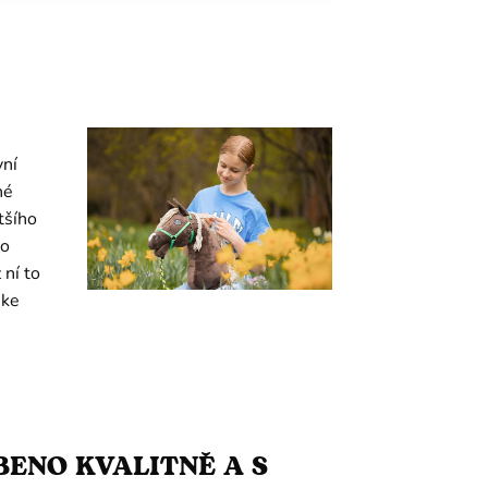
vní
né
tšího
to
 ní to
 ke
ENO KVALITNĚ A S