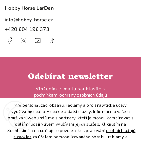
Hobby Horse LarDen
info
@
hobby-horse.cz
+420 604 196 373
Facebook
Instagram
https://www.youtube.com/@HobbyHorseL
@hobby.horse.larden?
is_from_webapp=1&sender_device=
Odebírat newsletter
Vložením e-mailu souhlasíte s
podmínkami ochrany osobních údajů
Pro personalizaci obsahu, reklamy a pro analytické účely
využíváme soubory cookie a další služby. Informace o vašem
používání webu sdílíme s partnery, kteří je mohou kombinovat s
dalšími údaji vlivem využívání jejich služeb. Kliknutím na
„Souhlasím“ nám udělujete povolení ke zpracování
osobních údajů
Přihlásit se
a cookies
za účelem personalizovaného obsahu, reklamy a