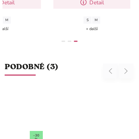
Detail
Detail
M
S
M
další
+ další
PODOBNÉ (3)
Previous
Next
–30