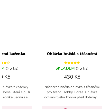
černá koženka
Ohlávka hnědá s třásněmi
EM
(>5 ks)
SKLADEM
(>5 ks)
0 Kč
430 Kč
 ohlávka z koženky
Nádherná hnědá ohlávka s třásněmi
Horse, která slouží
pro tvého Hobby Horse. Ohlávka
ní koníka. Jedná se o
ochrání tvého koníka před dotěrným
k pro Hobby Horse,
hmyzem. Od jara by tato ohlávka ve
výbavě neměl chybět
tvé výbavě neměla chybět.