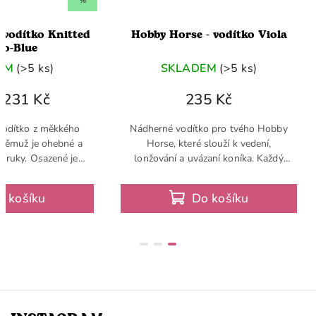
%
 vodítko Knitted
Hobby Horse - vodítko Viola
o-Blue
EM
(>5 ks)
SKLADEM
(>5 ks)
231 Kč
235 Kč
vodítko z měkkého
Nádherné vodítko pro tvého Hobby
 němuž je ohebné a
Horse, které slouží k vedení,
 ruky. Osazené je
lonžování a uvázaní koníka. Každý
binou a ukončené
Hobby Horse potřebuje kvalitní
kou. Jedinečné jsou
vodítko a jedná se tudíž o základní
o košíku
Do košíku
sné...
výbavu