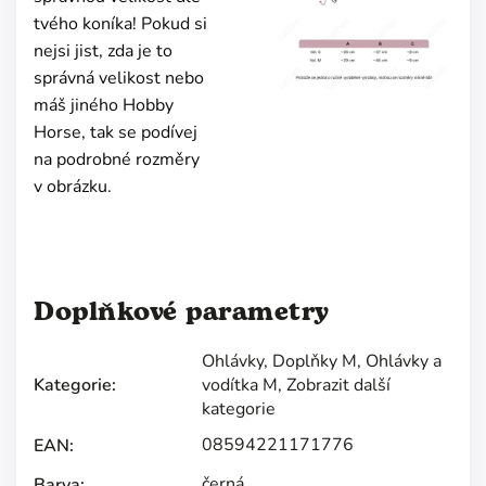
tvého koníka! Pokud si
nejsi jist, zda je to
správná velikost nebo
máš jiného Hobby
Horse, tak se podívej
na podrobné rozměry
v obrázku.
Doplňkové parametry
Ohlávky
,
Doplňky M
,
Ohlávky a
Kategorie
:
vodítka M
,
Zobrazit další
kategorie
08594221171776
EAN
:
černá
Barva
: