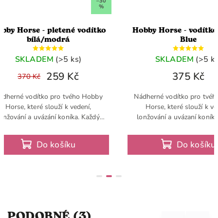
–30
%
Hobby Horse - pletené vodítko
Hobby Horse - 
bílá/modrá
Bl
SKLADEM
(>5 ks)
SKLADE
259 Kč
375
370 Kč
Nádherné vodítko pro tvého Hobby
Nádherné vodítko 
Horse, které slouží k vedení,
Horse, které sl
lonžování a uvázání koníka. Každý
lonžování a uváza
Hobby Horse potřebuje kvalitní
Hobby Horse potř
vodítko a jedná se tudíž o základní
vodítko a jedná se
Do košíku
Do 
výbavu
výba
PODOBNÉ (3)