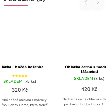
Previous
Next
Ohlávka - hnědá koženka
Ohlávka čern
třás
SKLADE
SKLADEM
(>5 ks)
420
320 Kč
Nádherná černá oh
Nádherná hnědá ohlávka z koženky
pro tvého Hobby 
pro tvého Hobby Horse, která slouží