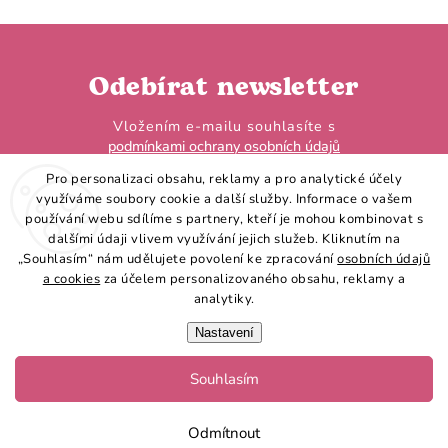
Odebírat newsletter
Vložením e-mailu souhlasíte s
podmínkami ochrany osobních údajů
Pro personalizaci obsahu, reklamy a pro analytické účely
využíváme soubory cookie a další služby. Informace o vašem
používání webu sdílíme s partnery, kteří je mohou kombinovat s
dalšími údaji vlivem využívání jejich služeb. Kliknutím na
„Souhlasím“ nám udělujete povolení ke zpracování
osobních údajů
Přihlásit se
a cookies
za účelem personalizovaného obsahu, reklamy a
analytiky.
Nastavení
Souhlasím
Copyright 2026
Hobby Horse LarDen
. Všechna práva vyhrazena.
Vytvořil Shoptet
Odmítnout