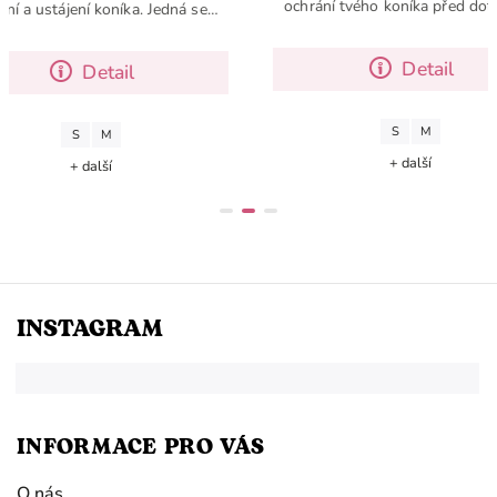
ochrání tvého koní
k vedení a ustájení koníka. Jedná se o
hmyzem. Od jara by
základní doplněk pro Hobby Horse,
tvé výbavě ne
který by v tvé výbavě neměl chybět
D
Detail
S
S
M
+ da
+ další
INSTAGRAM
INFORMACE PRO VÁS
O nás