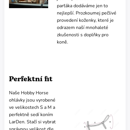
parťáka dodáváme jen to
nejlepší. Prozkoumej pečlivé
provedení koženky, které je
odrazem naší mnohaleté
zkušenosti s doplňky pro
koně.
Perfektní fit
Naše Hobby Horse
ohlávky jsou vyrobené
ve velikostech S a M a
perfektně sedí koním
LarDen. Stačí si vybrat
správnou velikost dle