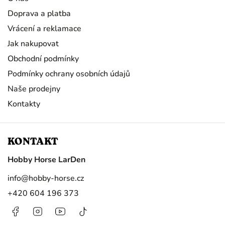
Doprava a platba
Vrácení a reklamace
Jak nakupovat
Obchodní podmínky
Podmínky ochrany osobních údajů
Naše prodejny
Kontakty
KONTAKT
Hobby Horse LarDen
info
@
hobby-horse.cz
+420 604 196 373
Facebook
Instagram
https://www.youtube.com/@HobbyHorseL
@hobby.horse.larden?
is_from_webapp=1&sender_device=