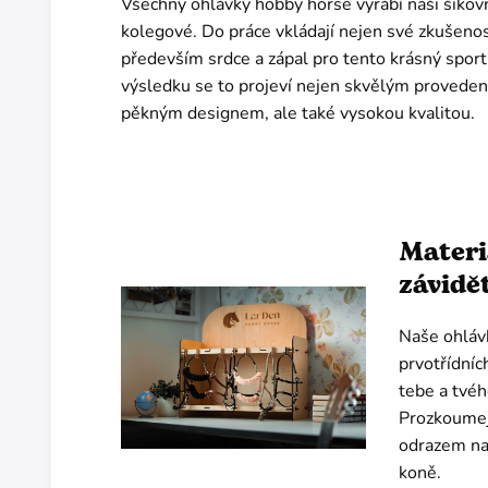
Všechny ohlávky hobby horse vyrábí naši šikovn
kolegové. Do práce vkládají nejen své zkušenost
především srdce a zápal pro tento krásný sport
výsledku se to projeví nejen skvělým proveden
pěkným designem, ale také vysokou kvalitou.
Materi
závidě
Naše ohláv
prvotřídníc
tebe a tvéh
Prozkoumej 
odrazem na
koně.