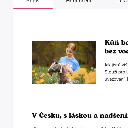
Popis
Hodnocení
Dis
Kůň be
bez vo
Jak jistě v
Slouží pro 
uvazování. 
V Česku, s láskou a nadšen