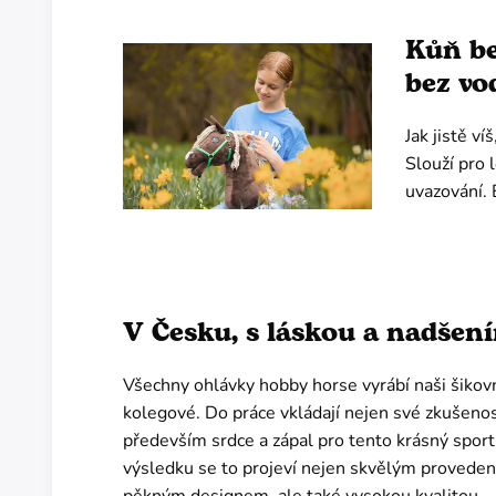
Kůň be
bez vo
Jak jistě v
Slouží pro 
uvazování. 
V Česku, s láskou a nadšen
Všechny ohlávky hobby horse vyrábí naši šikovn
kolegové. Do práce vkládají nejen své zkušenost
především srdce a zápal pro tento krásný sport
výsledku se to projeví nejen skvělým proveden