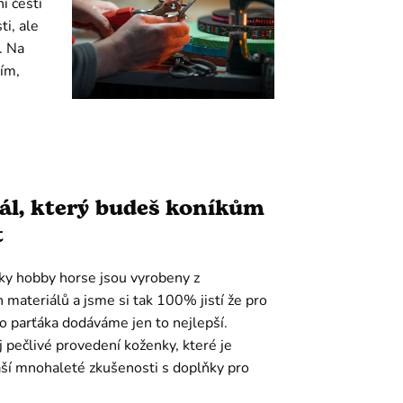
í čeští
i, ale
. Na
ím,
ál, který budeš koníkům
t
ky hobby horse jsou vyrobeny z
h materiálů a jsme si tak 100% jistí že pro
o parťáka dodáváme jen to nejlepší.
pečlivé provedení koženky, které je
ší mnohaleté zkušenosti s doplňky pro