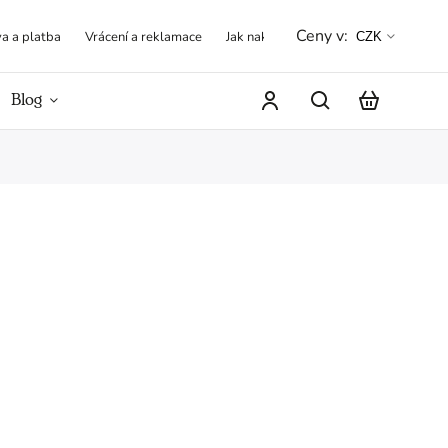
Ceny v:
a a platba
Vrácení a reklamace
Jak nakupovat
Obchodní podmínk
CZK
Blog
Hodnocení obchodu