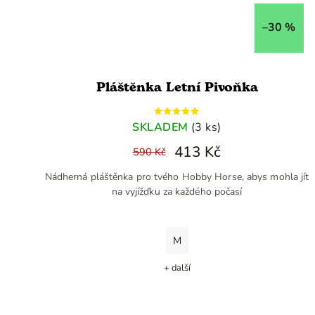
–30 %
Pláštěnka Letní Pivoňka
SKLADEM
(3 ks)
413 Kč
590 Kč
Nádherná pláštěnka pro tvého Hobby Horse, abys mohla jít
na vyjížďku za každého počasí
M
+ další