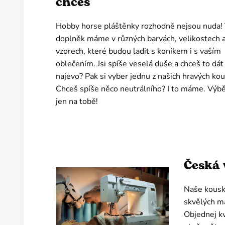
chceš
Hobby horse pláštěnky rozhodně nejsou nuda!
doplněk máme v různých barvách, velikostech 
vzorech, které budou ladit s koníkem i s vaším
oblečením. Jsi spíše veselá duše a chceš to dát
najevo? Pak si vyber jednu z našich hravých ko
Chceš spíše něco neutrálního? I to máme. Výbě
jen na tobě!
Česká 
Naše kousk
skvělých ma
Objednej kv