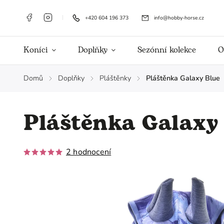
+420 604 196 373
info@hobby-horse.cz
Koníci
Doplňky
Sezónní kolekce
O
Domů
Doplňky
Pláštěnky
Pláštěnka Galaxy Blue
/
/
/
Pláštěnka Galaxy
2 hodnocení