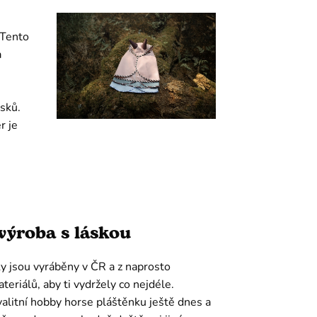
 Tento
a
usků.
r je
výroba s láskou
y jsou vyráběny v ČR a z naprosto
teriálů, aby ti vydržely co nejdéle.
alitní hobby horse pláštěnku ještě dnes a