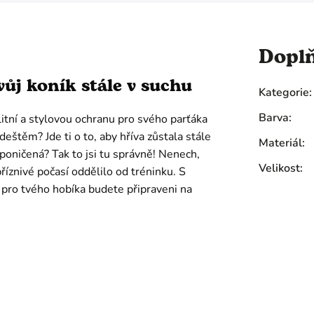
Dopl
tvůj koník stále v suchu
Kategorie
:
Barva
:
itní a stylovou ochranu pro svého parťáka
deštěm? Jde ti o to, aby hříva zůstala stále
Materiál
:
poničená? Tak to jsi tu správně! Nenech,
Velikost
:
říznivé počasí oddělilo od tréninku. S
pro tvého hobíka budete připraveni na