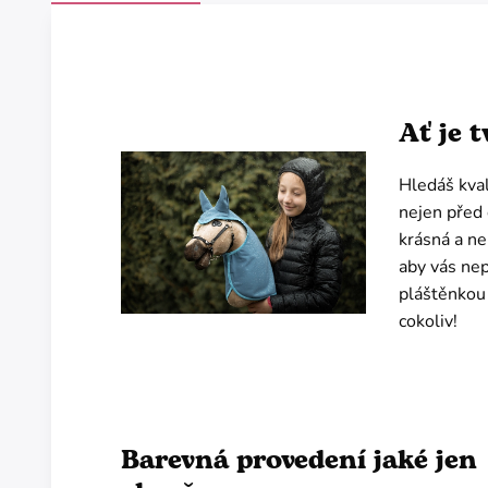
Ať je 
Hledáš kval
nejen před 
krásná a ne
aby vás nep
pláštěnkou 
cokoliv!
Barevná provedení jaké jen