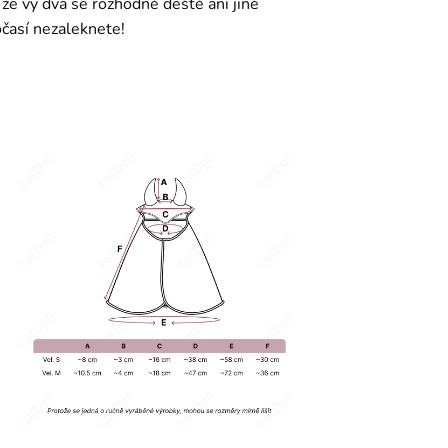
 že vy dva se rozhodně deště ani jiné
časí nezaleknete!