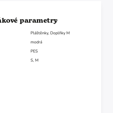
ňkové parametry
Pláštěnky
,
Doplňky M
modrá
PES
S
,
M