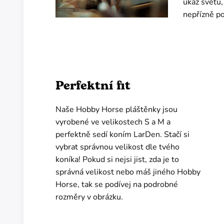
ukaž světu,
nepřízně po
Perfektní fit
Naše Hobby Horse pláštěnky jsou
vyrobené ve velikostech S a M a
perfektně sedí koním LarDen. Stačí si
vybrat správnou velikost dle tvého
koníka! Pokud si nejsi jist, zda je to
správná velikost nebo máš jiného Hobby
Horse, tak se podívej na podrobné
rozměry v obrázku.