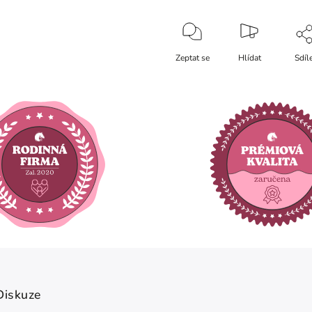
Zeptat se
Hlídat
Sdíl
Diskuze