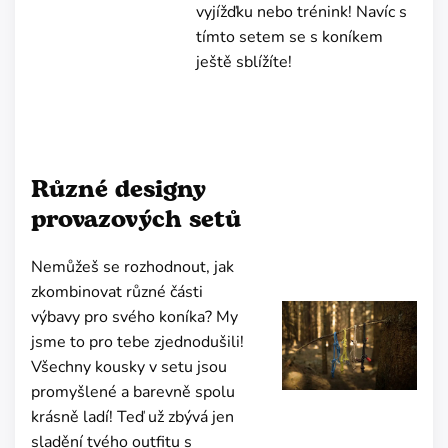
vyjížďku nebo trénink! Navíc s
tímto setem se s koníkem
ještě sblížíte!
Různé designy
provazových setů
Nemůžeš se rozhodnout, jak
zkombinovat různé části
výbavy pro svého koníka? My
jsme to pro tebe zjednodušili!
Všechny kousky v setu jsou
promyšlené a barevně spolu
krásně ladí! Teď už zbývá jen
sladění tvého outfitu s