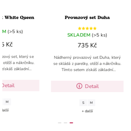
et White Queen
Provazový set Duha
EM
(>5 ks)
SKLADEM
(>5 ks)
5 Kč
735 Kč
zový set, který se
Nádherný provazový set Duha, který
, otěží a nákrčníku.
se skládá z parelky, otěží a nákrčníku.
získáš základní
Tímto setem získáš základní
vu pro tvého Hobby
jezdeckou výbavu pro tvého Hobby
orse
Horse
Detail
Detail
M
S
M
další
+ další