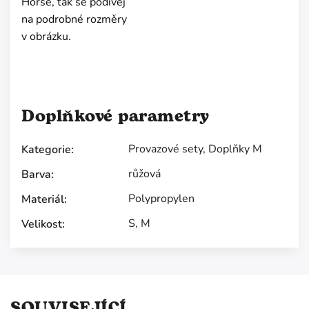
Horse, tak se podívej
na podrobné rozměry
v obrázku.
Doplňkové parametry
Provazové sety
,
Doplňky M
Kategorie
:
růžová
Barva
:
Polypropylen
Materiál
:
S
,
M
Velikost
:
SOUVISEJÍCÍ