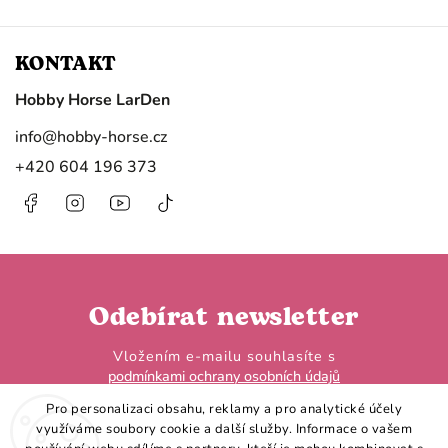
KONTAKT
Hobby Horse LarDen
info
@
hobby-horse.cz
+420 604 196 373
Facebook
Instagram
https://www.youtube.com/@HobbyHorseL
@hobby.horse.larden?
is_from_webapp=1&sender_device=
Odebírat newsletter
Vložením e-mailu souhlasíte s
podmínkami ochrany osobních údajů
Pro personalizaci obsahu, reklamy a pro analytické účely
využíváme soubory cookie a další služby. Informace o vašem