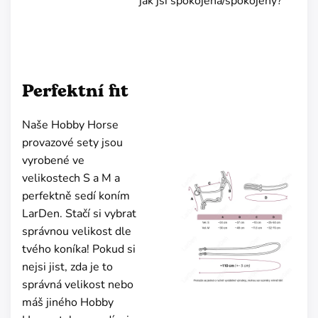
jak jsi spokojená/spokojený?
Perfektní fit
Naše Hobby Horse
provazové sety jsou
vyrobené ve
velikostech S a M a
perfektně sedí koním
LarDen. Stačí si vybrat
správnou velikost dle
tvého koníka! Pokud si
nejsi jist, zda je to
správná velikost nebo
máš jiného Hobby