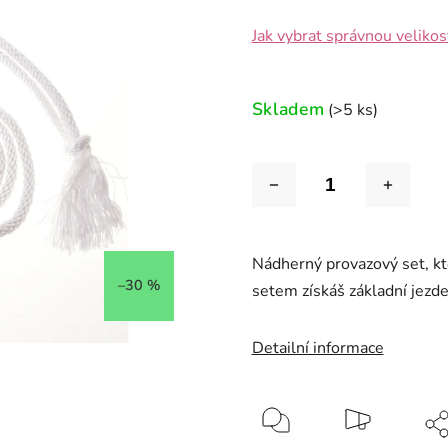
Jak vybrat správnou velikos
Skladem
(>5 ks)
Nádherný provazový set, kte
–30 %
setem získáš základní jez
Detailní informace