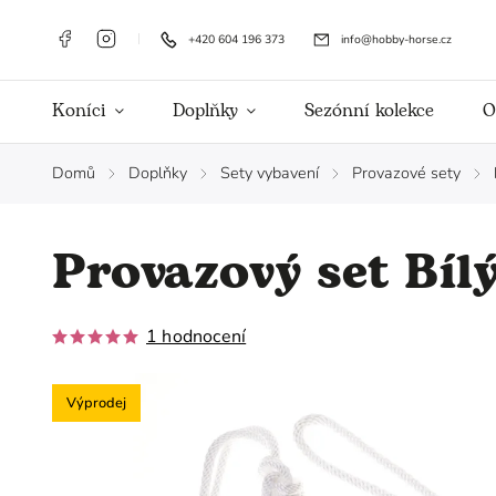
+420 604 196 373
info@hobby-horse.cz
Koníci
Doplňky
Sezónní kolekce
O
Domů
Doplňky
Sety vybavení
Provazové sety
/
/
/
/
Provazový set Bílý
1 hodnocení
Výprodej