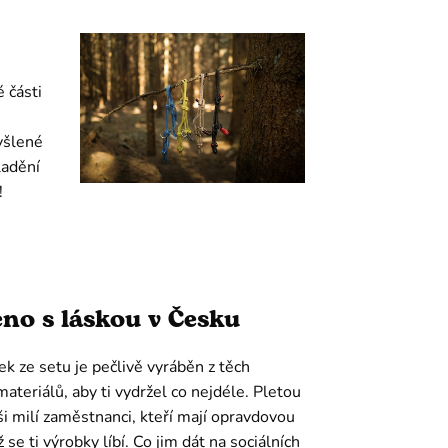
 části
yšlené
ladění
!
no s láskou v Česku
k ze setu je pečlivě vyráběn z těch
materiálů, aby ti vydržel co nejdéle. Pletou
ši milí zaměstnanci, kteří mají opravdovou
 se ti výrobky líbí. Co jim dát na sociálních