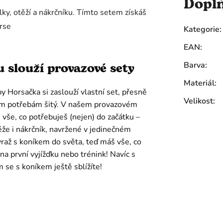
Dopl
lky, otěží a nákrčníku. Tímto setem získáš
orse
Kategorie
:
EAN
:
 slouží provazové sety
Barva
:
Materiál
:
 Horsačka si zaslouží vlastní set, přesně
Velikost
:
jím potřebám šitý. V našem provazovém
 vše, co potřebuješ (nejen) do začátku –
ěže i nákrčník, navržené v jedinečném
raž s koníkem do světa, teď máš vše, co
na první vyjížďku nebo trénink! Navíc s
 se s koníkem ještě sblížíte!