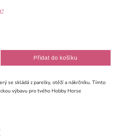
t?
Přidat do košíku
rý se skládá z parelky, otěží a nákrčníku. Tímto
deckou výbavu pro tvého Hobby Horse