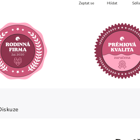
Zeptat se
Hlídat
Sdíl
Diskuze