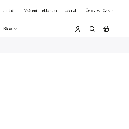
Ceny v:
a a platba
Vrácení a reklamace
Jak nakupovat
Obchodní podmínk
CZK
Blog
Hodnocení obchodu