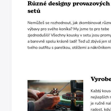
Různé designy provazových
setů
Nemůžeš se rozhodnout, jak zkombinovat různé
výbavy pro svého koníka? My jsme to pro tebe
zjednodušili! Všechny kousky v setu jsou prom
a barevně spolu krásně ladí! Teď už zbývá jen s
tvého outfitu s parelkou, otěžemi a nákrčníkem
Vyrobe
Každý kouse
nejlepších 
je ručně na
radost, když