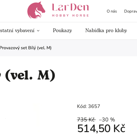
O nás
Doprav
statní vybavení
Poukazy
Nabídka pro kluby
Provazový set Bílý (vel. M)
 (vel. M)
Kód:
3657
735 Kč
–30 %
514,50 Kč