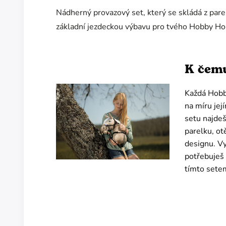
Nádherný provazový set, který se skládá z pare
základní jezdeckou výbavu pro tvého Hobby H
K čemu
Každá Hobby
na míru je
setu najdeš
parelku, ot
designu. Vy
potřebuješ 
tímto setem