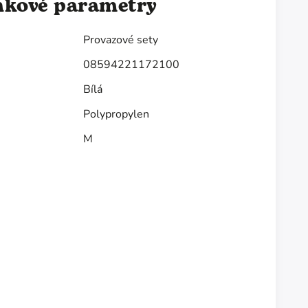
ňkové parametry
Provazové sety
08594221172100
Bílá
Polypropylen
M