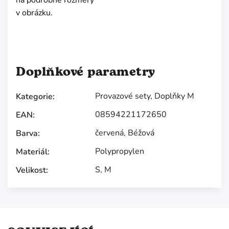
na podrobné rozměry
v obrázku.
Doplňkové parametry
Provazové sety
,
Doplňky M
Kategorie
:
08594221172650
EAN
:
červená
,
Béžová
Barva
:
Polypropylen
Materiál
:
S
,
M
Velikost
: