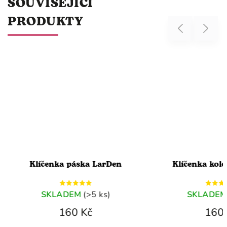
SOUVISEJÍCÍ
PRODUKTY
Previous
Next
páska LarDen
Klíčenka kolečko LarDen
EM
(>5 ks)
SKLADEM
(>5 ks)
0 Kč
160 Kč