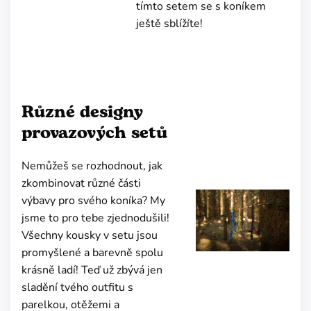
tímto setem se s koníkem
ještě sblížíte!
Různé designy
provazových setů
Nemůžeš se rozhodnout, jak
zkombinovat různé části
výbavy pro svého koníka? My
jsme to pro tebe zjednodušili!
Všechny kousky v setu jsou
promyšlené a barevně spolu
krásně ladí! Teď už zbývá jen
sladění tvého outfitu s
parelkou, otěžemi a