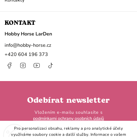
KONTAKT
Hobby Horse LarDen
info
@
hobby-horse.cz
+420 604 196 373
Facebook
Instagram
https://www.youtube.com/@HobbyHorseL
@hobby.horse.larden?
is_from_webapp=1&sender_device=
Odebírat newsletter
Vložením e-mailu souhlasíte s
podmínkami ochrany osobních údajů
Pro personalizaci obsahu, reklamy a pro analytické účely
využíváme soubory cookie a další služby. Informace o vašem