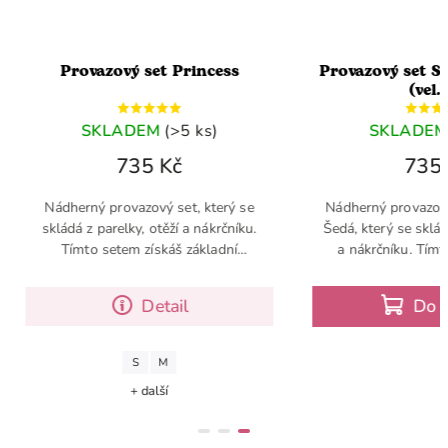
set Princess
Provazový set Slavnostní Šedá
(vel. M)
EM
(>5 ks)
SKLADEM
(>5 ks)
5 Kč
735 Kč
zový set, který se
Nádherný provazový set Slavnostní
, otěží a nákrčníku.
Šedá, který se skládá z parelky, otěží
získáš základní
a nákrčníku. Tímto setem získáš
vu pro tvého Hobby
základní jezdeckou výbavu pro tvého
orse
Hobby Horse
Detail
Do košíku
M
další