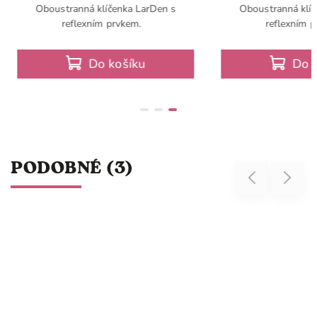
líčenka LarDen s
Oboustranná klíčenka LarDen s
ím prvkem.
reflexním prvkem.
o košíku
Do košíku
PODOBNÉ (3)
Previous
Next